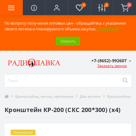
0
0
0
По вопросу получения оптовых цен - обращайтесь с указанием
своего логина и планируемого объема закупок.
Подробнее
Закрыть
+7-(8652)-992607
Заказать звонок
Кронштейны, мачты, крепления
Для антенн
Кронштейны ст
Кронштейн КР-200 (СКС 200*300) (х4)
Популярный