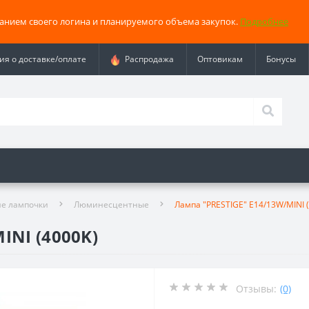
занием своего логина и планируемого объема закупок.
Подробнее
я о доставке/оплате
Распродажа
Оптовикам
Бонусы
е лампочки
Люминесцентные
Лампа "PRESTIGE" E14/13W/MINI 
INI (4000K)
Отзывы:
(0)