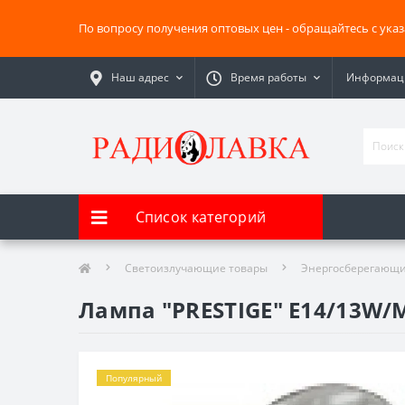
По вопросу получения оптовых цен - обращайтесь с ука
Наш адрес
Время работы
Информаци
Список категорий
Светоизлучающие товары
Энергосберегающи
Лампа "PRESTIGE" E14/13W/M
Популярный