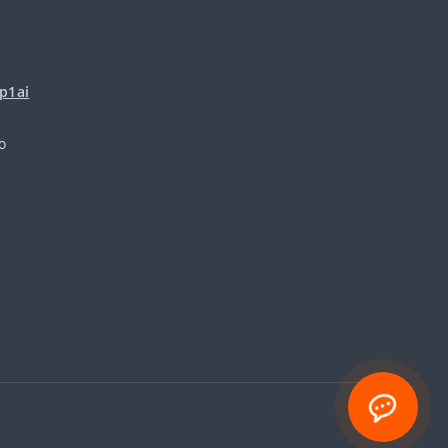
p1ai
о