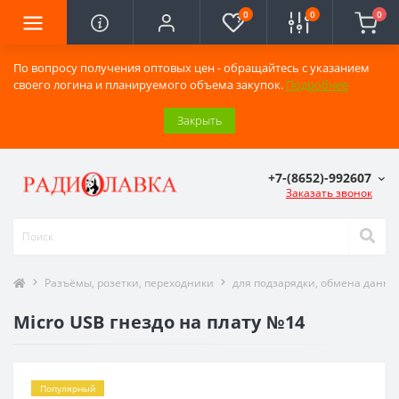
0
0
0
По вопросу получения оптовых цен - обращайтесь с указанием
своего логина и планируемого объема закупок.
Подробнее
Закрыть
+7-(8652)-992607
Заказать звонок
Разъёмы, розетки, переходники
для подзарядки, обмена данн
Micro USB гнездо на плату №14
Популярный