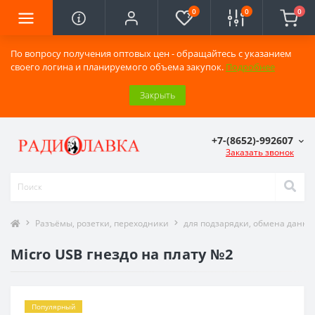
0
0
0
По вопросу получения оптовых цен - обращайтесь с указанием
своего логина и планируемого объема закупок.
Подробнее
Закрыть
+7-(8652)-992607
Заказать звонок
Разъёмы, розетки, переходники
для подзарядки, обмена данн
Micro USB гнездо на плату №2
Популярный