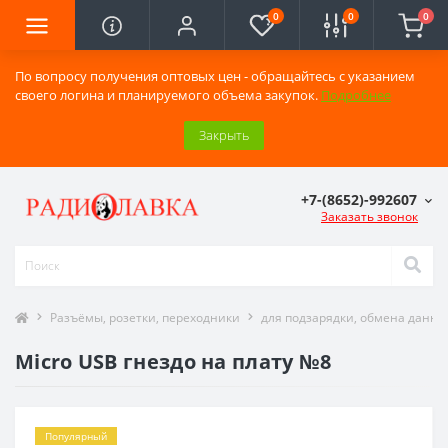
0
0
0
По вопросу получения оптовых цен - обращайтесь с указанием
своего логина и планируемого объема закупок.
Подробнее
Закрыть
+7-(8652)-992607
Заказать звонок
Разъёмы, розетки, переходники
для подзарядки, обмена данн
Micro USB гнездо на плату №8
Популярный