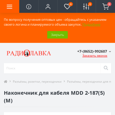
0
0
0
По вопросу получения оптовых цен - обращайтесь с указанием
своего логина и планируемого объема закупок.
Подробнее
Закрыть
+7-(8652)-992607
Заказать звонок
Разъёмы, розетки, переходники
Разъёмы, переходники для по
Наконечник для кабеля MDD 2-187(5)
(M)