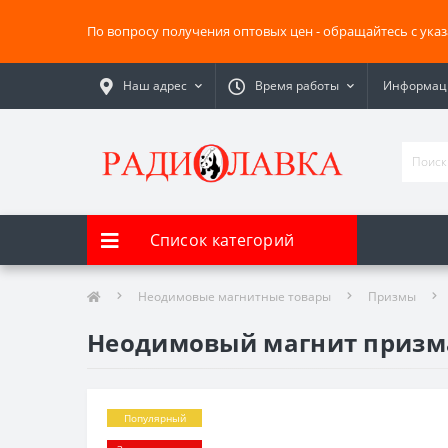
По вопросу получения оптовых цен - обращайтесь с ука
Наш адрес
Время работы
Информаци
Список категорий
Неодимовые магнитные товары
Призмы
Неодимовый магнит призм
Популярный