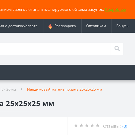
занием своего логина и планируемого объема закупок.
Подробнее
я о доставке/оплате
Распродажа
Оптовикам
Бонусы
L> 20мм
Неодимовый магнит призма 25х25x25 мм
а 25х25x25 мм
Отзывы:
(0)