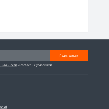
Подписаться
циальности
и согласен с условиями
p1ai