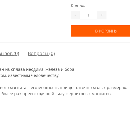
Кол-во:
-
+
В КОРЗИНУ
зывов (0)
Вопросы
(0)
н из сплава неодима, железа и бора
ом, известным человечеству.
ого магнита – его мощность при достаточно малых размерах.
 и более раз превосходящей силу ферритовых магнитов.