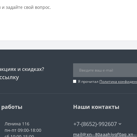
 и задайте свой вопрос.
акциях и скидках?
ссылку
Я прочитал
Политика конфиден
 работы
Наши контакты
+7-(8652)-992607
Ленина 116
пн-пт 09:00-18:00
mail@xn--80aaahiyqf0aq.xn--
сб 10:00-15:00