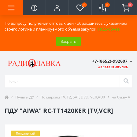
0
0
0
По вопросу получения оптовых цен - обращайтесь с указанием
своего логина и планируемого объема закупок.
Подробнее
Закрыть
+7-(8652)-992607
Заказать звонок
Пульты ДУ
По маркам TV, T2, SAT, DVD, VCR,AUX
на букву A
ПДУ "AIWA" RC-TT1420KER [TV,VCR]
Популярный