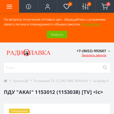
0
0
0
По вопросу получения оптовых цен - обращайтесь с указанием
своего логина и планируемого объема закупок.
Подробнее
Закрыть
+7-(8652)-992607
Заказать звонок
Пульты ДУ
По маркам TV, T2, SAT, DVD, VCR,AUX
на букву A
ПДУ "AKAI" 1153012 (1153038) [TV] <ic>
Популярный