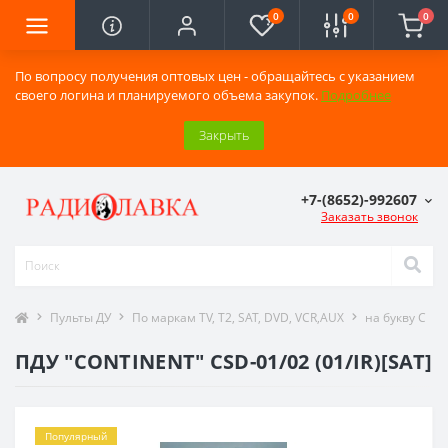
0
0
0
По вопросу получения оптовых цен - обращайтесь с указанием
своего логина и планируемого объема закупок.
Подробнее
Закрыть
+7-(8652)-992607
Заказать звонок
Пульты ДУ
По маркам TV, T2, SAT, DVD, VCR,AUX
на букву C
ПДУ "CONTINENT" CSD-01/02 (01/IR)[SAT]
Популярный