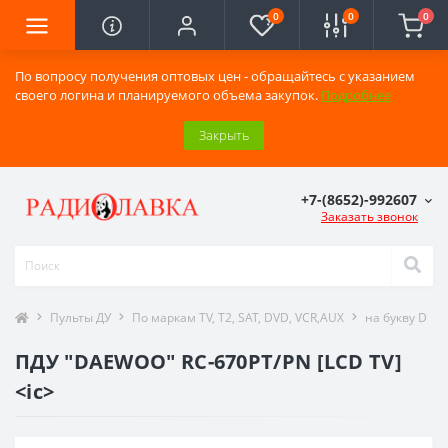
0
0
0
По вопросу получения оптовых цен - обращайтесь с указанием
своего логина и планируемого объема закупок.
Подробнее
Закрыть
+7-(8652)-992607
Заказать звонок
Пульты ДУ
По маркам TV, T2, SAT, DVD, VCR,AUX
на букву D
ПДУ "DAEWOO" RC-670PT/PN [LCD TV]
<ic>