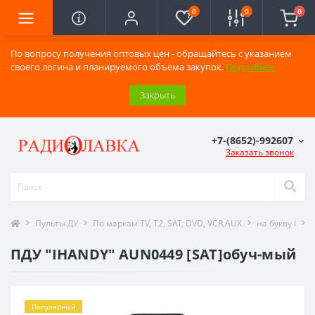
0
0
0
По вопросу получения оптовых цен - обращайтесь с указанием
своего логина и планируемого объема закупок.
Подробнее
Закрыть
+7-(8652)-992607
Заказать звонок
Пульты ДУ
По маркам TV, T2, SAT, DVD, VCR,AUX
на букву I
ПДУ "IHANDY" AUN0449 [SAT]обуч-мый
Популярный