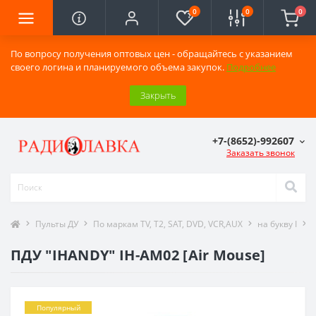
0
0
0
По вопросу получения оптовых цен - обращайтесь с указанием
своего логина и планируемого объема закупок.
Подробнее
Закрыть
+7-(8652)-992607
Заказать звонок
Пульты ДУ
По маркам TV, T2, SAT, DVD, VCR,AUX
на букву I
ПДУ "IHANDY" IH-AM02 [Air Mouse]
Популярный