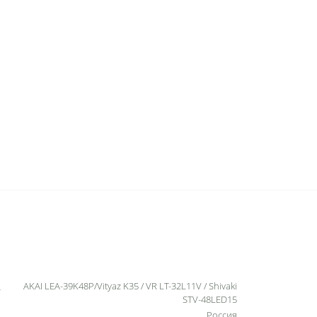
AKAI LEA-39K48P/Vityaz K35 / VR LT-32L11V / Shivaki
STV-48LED15
Россия