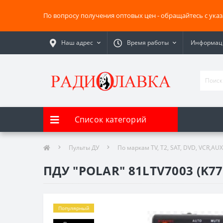
По вопросу получения оптовых цен - обращайтесь с ука
Наш адрес
Время работы
Информаци
Список категорий
Пульты ДУ
По маркам TV, T2, SAT, DVD, VCR,AUX
ПДУ "POLAR" 81LTV7003 (K77)
Популярный