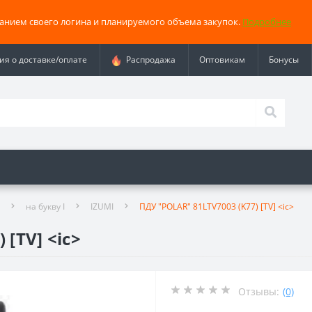
занием своего логина и планируемого объема закупок.
Подробнее
я о доставке/оплате
Распродажа
Оптовикам
Бонусы
на букву I
IZUMI
ПДУ "POLAR" 81LTV7003 (K77) [TV] <ic>
 [TV] <ic>
Отзывы:
(0)