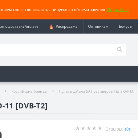
занием своего логина и планируемого объема закупок.
Подробнее
я о доставке/оплате
Распродажа
Оптовикам
Бонусы
Российские бренды
Пульты ДУ для SAT ресиверов ТЕЛЕКАРТА
-11 [DVB-T2]
Отзывы:
(0)