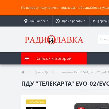
По вопросу получения оптовых цен - обращайтесь с ука
Наш адрес
Время работы
Информаци
Список категорий
Пульты ДУ
По маркам TV, T2, SAT, DVD, VCR,AUX
ПДУ "ТЕЛЕКАРТА" EVO-02/EVO
Популярный