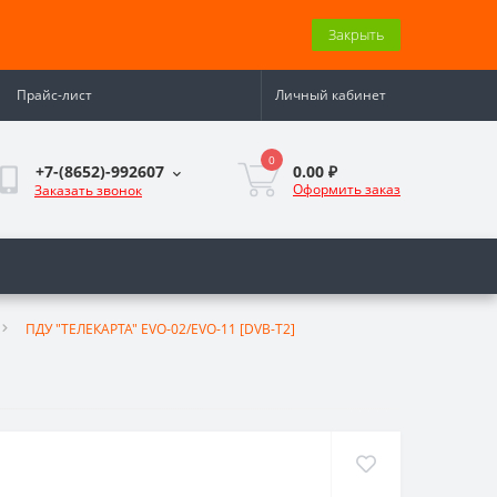
Закрыть
Прайс-лист
Личный кабинет
0
0.00 ₽
+7-(8652)-992607
Оформить заказ
Заказать звонок
ПДУ "ТЕЛЕКАРТА" EVO-02/EVO-11 [DVB-T2]