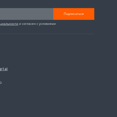
Подписаться
циальности
и согласен с условиями
p1ai
о