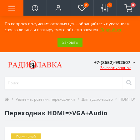
0
0
0
По вопросу получения оптовых цен - обращайтесь с указанием
своего логина и планируемого объема закупок.
Подробнее
Закрыть
+7-(8652)-992607
Заказать звонок
Разъёмы, розетки, переходники
Для аудио-видео
HDMI, DVI,
Переходник HDMI=>VGA+Audio
Популярный