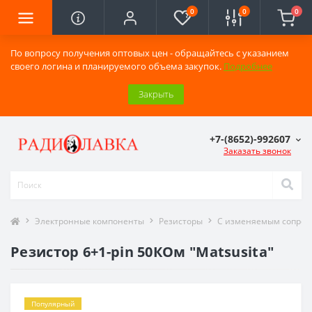
0
0
0
По вопросу получения оптовых цен - обращайтесь с указанием
своего логина и планируемого объема закупок.
Подробнее
Закрыть
+7-(8652)-992607
Заказать звонок
Электронные компоненты
Резисторы
С изменяемым сопро
Резистор 6+1-pin 50КОм "Matsusita"
Популярный