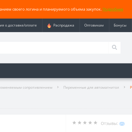
занием своего логина и планируемого объема закупок.
Подробнее
я о доставке/оплате
Распродажа
Оптовикам
Бонусы
изменяемым сопротивлением
Переменные для автомагнитол
Р
Отзывы:
(0)