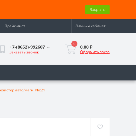
Закрыть
Прайс-лист
Личный кабинет
0
0.00 ₽
+7-(8652)-992607
Оформить заказ
Заказать звонок
езистор авто/магн. No:21