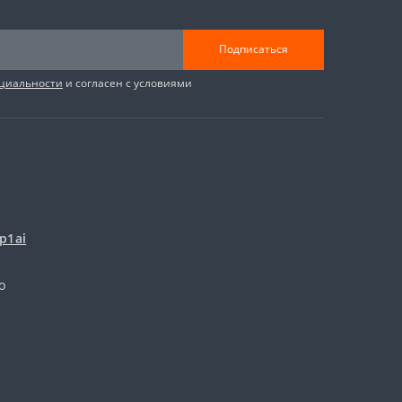
Подписаться
циальности
и согласен с условиями
p1ai
о