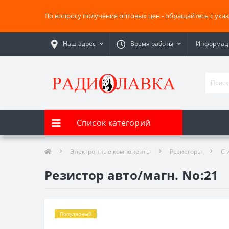
По вопросу получения оптовых цен - обращайтесь с ука
Наш адрес
Время работы
Информаци
Список категорий
Электронные компоненты
Резисторы
С 
Резистор авто/магн. No:21
Популярный