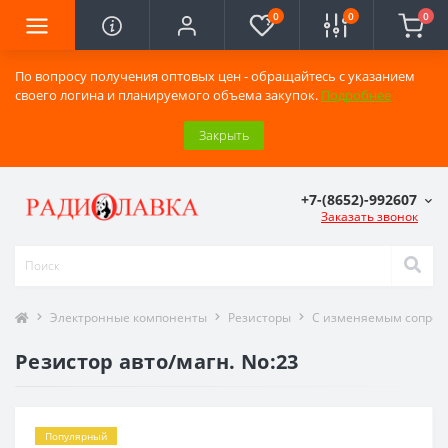
0
0
0
По вопросу получения оптовых цен - обращайтесь с указанием
своего логина и планируемого объема закупок.
Подробнее
Закрыть
+7-(8652)-992607
Заказать звонок
Электронные компоненты
Резисторы
С изменяемым сопро
Резистор авто/магн. No:23
Популярный