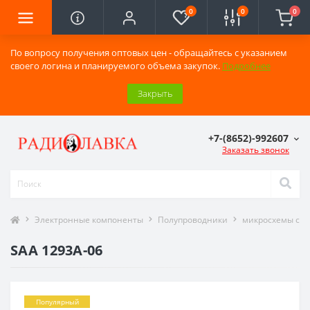
0
0
0
По вопросу получения оптовых цен - обращайтесь с указанием
своего логина и планируемого объема закупок.
Подробнее
Закрыть
+7-(8652)-992607
Заказать звонок
Электронные компоненты
Полупроводники
микросхемы сер
SAA 1293A-06
Популярный