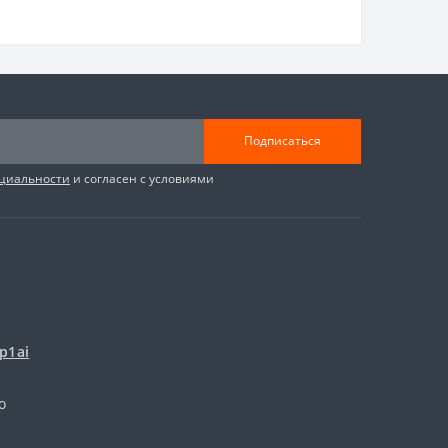
Подписаться
циальности
и согласен с условиями
p1ai
о