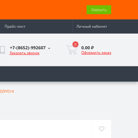
Закрыть
Прайс-лист
Личный кабинет
0
0.00 ₽
+7-(8652)-992607
Оформить заказ
Заказать звонок
0ZP/014