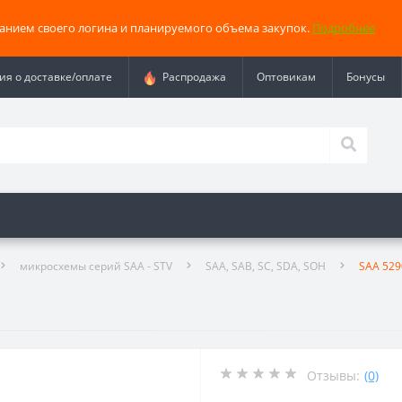
занием своего логина и планируемого объема закупок.
Подробнее
я о доставке/оплате
Распродажа
Оптовикам
Бонусы
микросхемы серий SAA - STV
SAA, SAB, SC, SDA, SOH
SAA 529
Отзывы:
(0)