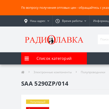
По вопросу получения оптовых цен - обращайтесь с ука
Наш адрес
Время работы
Информаци
Список категорий
Электронные компоненты
Полупроводники
SAA 5290ZP/014
Популярный