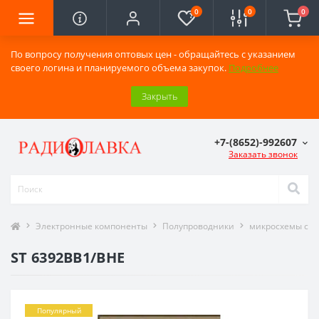
0
0
0
По вопросу получения оптовых цен - обращайтесь с указанием
своего логина и планируемого объема закупок.
Подробнее
Закрыть
+7-(8652)-992607
Заказать звонок
Электронные компоненты
Полупроводники
микросхемы сер
ST 6392BB1/BHE
Популярный