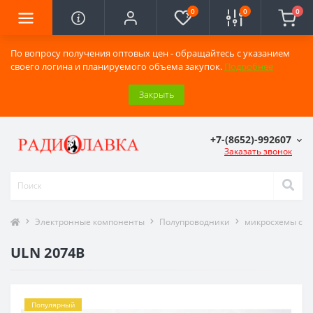
0
0
0
По вопросу получения оптовых цен - обращайтесь с указанием
своего логина и планируемого объема закупок.
Подробнее
Закрыть
+7-(8652)-992607
Заказать звонок
Электронные компоненты
Полупроводники
микросхемы сери
ULN 2074B
Популярный