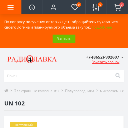
0
0
0
По вопросу получения оптовых цен - обращайтесь с указанием
своего логина и планируемого объема закупок.
Подробнее
Закрыть
+7-(8652)-992607
Заказать звонок
Электронные компоненты
Полупроводники
микросхемы сери
UN 102
Популярный