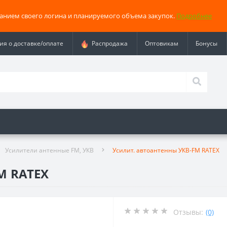
занием своего логина и планируемого объема закупок.
Подробнее
я о доставке/оплате
Распродажа
Оптовикам
Бонусы
Усилители антенные FM, УКВ
Усилит. автоантенны УКВ-FM RATEX
M RATEX
Отзывы:
(0)