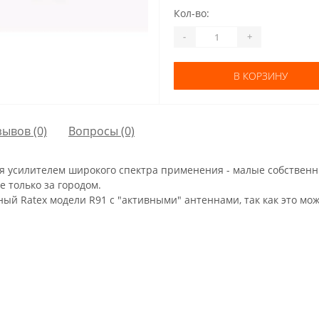
Кол-во:
-
+
В КОРЗИНУ
зывов (0)
Вопросы
(0)
я усилителем широкого спектра применения - малые собственн
е только за городом.
ый Ratex модели R91 с "активными" антеннами, так как это мож