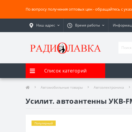
По вопросу получения оптовых цен - обращайтесь с ука
Наш адрес
Время работы
Информаци
Список категорий
Автомобильные товары
Автоэлектроника
Усилит. автоантенны УКВ-F
Популярный