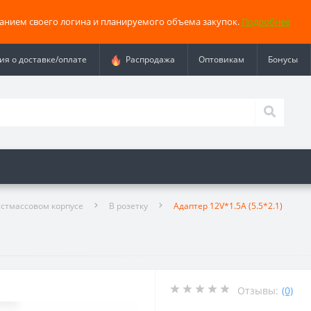
занием своего логина и планируемого объема закупок.
Подробнее
я о доставке/оплате
Распродажа
Оптовикам
Бонусы
астмассовом корпусе
В розетку
Адаптер 12V*1.5A (5.5*2.1)
Отзывы:
(0)