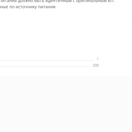
а питания должно быть идентичным с оригинальным БП.
нные по источнику питания.
1
200