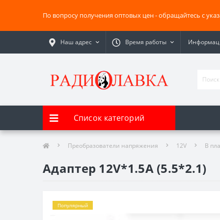
По вопросу получения оптовых цен - обращайтесь с ука
Наш адрес
Время работы
Информаци
Список категорий
Преобразователи напряжения
12V
В пл
Адаптер 12V*1.5A (5.5*2.1)
Популярный