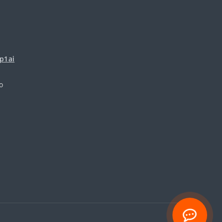
p1ai
о