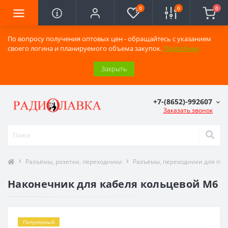
0
0
0
По вопросу получения оптовых цен - обращайтесь с указанием
своего логина и планируемого объема закупок.
Подробнее
Закрыть
+7-(8652)-992607
Заказать звонок
Разъёмы, розетки, переходники
Разъёмы, переходники для по
Наконечник для кабеля кольцевой М6
Популярный