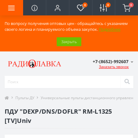
0
0
0
По вопросу получения оптовых цен - обращайтесь с указанием
своего логина и планируемого объема закупок.
Подробнее
Закрыть
+7-(8652)-992607
Заказать звонок
Пульты ДУ
Универсальные пульты дистанционного управления
ПДУ "DEXP/DNS/DOFLR" RM-L1325
[TV]Univ