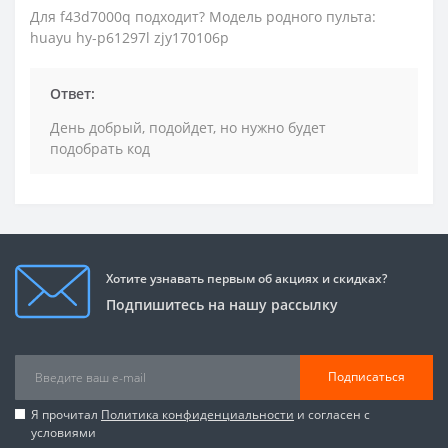
Для f43d7000q подходит? Модель родного пульта:
huayu hy-p61297l zjy170106p
Ответ:
День добрый, подойдет, но нужно будет
подобрать код
Хотите узнавать первым об акциях и скидках?
Подпишитесь на нашу рассылку
Подписаться
Я прочитал
Политика конфиденциальности
и согласен с
условиями