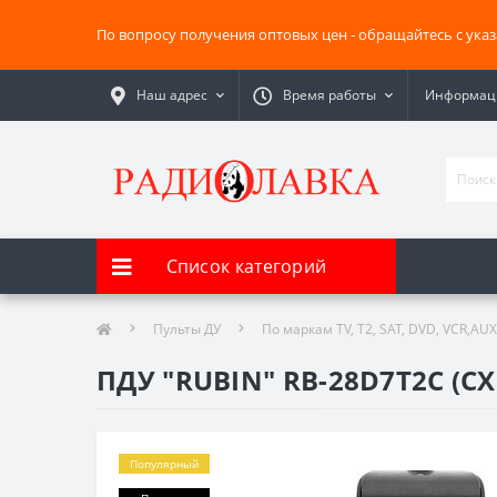
По вопросу получения оптовых цен - обращайтесь с ука
Наш адрес
Время работы
Информаци
Список категорий
Пульты ДУ
По маркам TV, T2, SAT, DVD, VCR,AUX
ПДУ "RUBIN" RB-28D7T2C (CX
Популярный