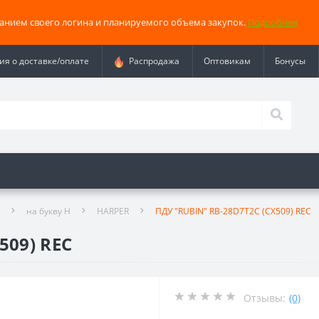
занием своего логина и планируемого объема закупок.
Подробнее
я о доставке/оплате
Распродажа
Оптовикам
Бонусы
на букву H
HARPER
ПДУ "RUBIN" RB-28D7T2C (CX509) REC
509) REC
Отзывы:
(0)