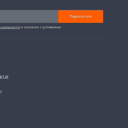
Подписаться
циальности
и согласен с условиями
p1ai
о