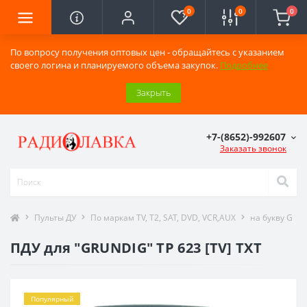
0
0
0
По вопросу получения оптовых цен - обращайтесь с указанием
своего логина и планируемого объема закупок.
Подробнее
Закрыть
+7-(8652)-992607
Заказать звонок
Пульты ДУ
По маркам TV, T2, SAT, DVD, VCR,AUX
на букву G
ПДУ для "GRUNDIG" TP 623 [TV] TXT
Популярный