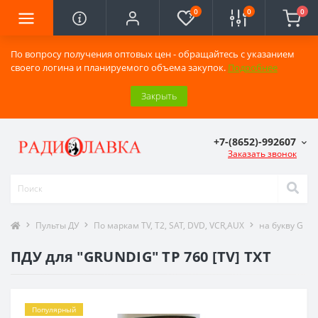
0
0
0
По вопросу получения оптовых цен - обращайтесь с указанием
своего логина и планируемого объема закупок.
Подробнее
Закрыть
+7-(8652)-992607
Заказать звонок
Пульты ДУ
По маркам TV, T2, SAT, DVD, VCR,AUX
на букву G
ПДУ для "GRUNDIG" TP 760 [TV] TXT
Популярный