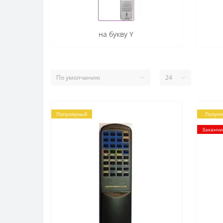
на букву Y
Популярный
Попул
Заканчи