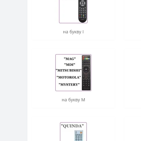
на букву I
на букву M