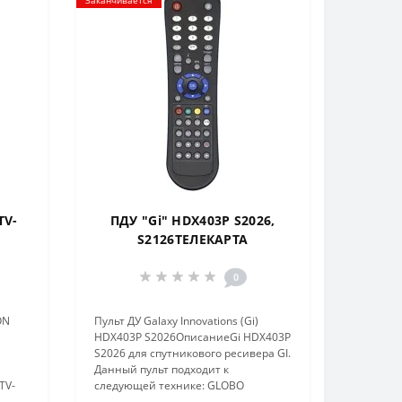
TV-
ПДУ "Gi" HDX403P S2026,
S2126ТЕЛЕКАРТА
0
ON
Пульт ДУ Galaxy Innovations (Gi)
HDX403P S2026ОписаниеGi HDX403P
S2026 для спутникового ресивера GI.
Данный пульт подходит к
TV-
следующей технике: GLOBO
40B..
спутниковый HD-ресивер HD X403p,