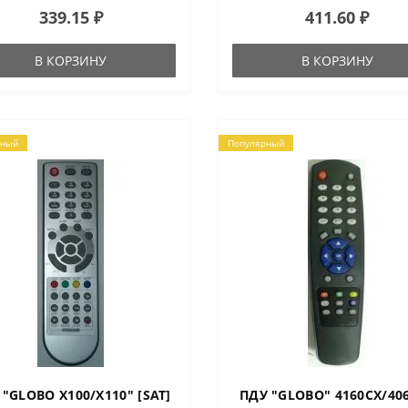
339.15 ₽
411.60 ₽
визор FLTV-32H10 (данная
ль может комплектоваться
м пультом)Le..
В КОРЗИНУ
В КОРЗИНУ
рный
Популярный
 "GLOBO X100/X110" [SAT]
ПДУ "GLOBO" 4160CX/40