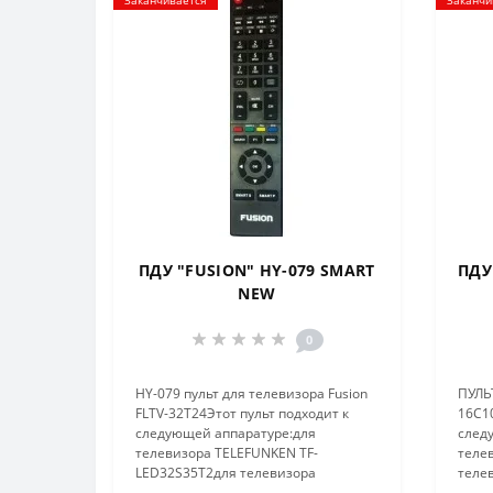
ПДУ "FUSION" HY-079 SMART
ПДУ 
NEW
0
HY-079 пульт для телевизора Fusion
ПУЛЬТ
FLTV-32T24Этот пульт подходит к
16C10
следующей аппаратуре:для
след
телевизора TELEFUNKEN TF-
телев
LED32S35T2для телевизора
телев
TELEFUNKEN TF-LED39S35T2для
телев