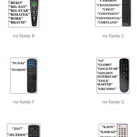
на букву B
на букву C
на букву F
на букву G