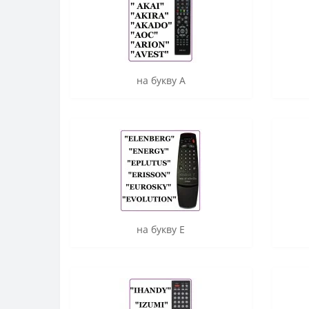
на букву A
на букву E