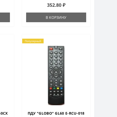
352.80 ₽
AB спутниковый ресивер CryptoBox
300 HD, AB спутниковый ресивер
Cry..
В КОРЗИНУ
Популярный
60CX
ПДУ "GLOBO" GL60 E-RCU-018