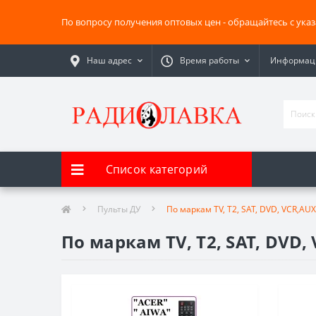
По вопросу получения оптовых цен - обращайтесь с ука
Наш адрес
Время работы
Информаци
Список категорий
Пульты ДУ
По маркам TV, T2, SAT, DVD, VCR,AUX
По маркам TV, T2, SAT, DVD,