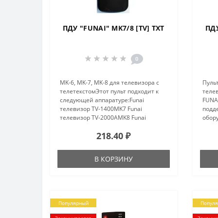
ПДУ "FUNAI" MK7/8 [TV] TXT
ПДУ
0
MK-6, MK-7, MK-8 для телевизора с
Пульт
телетекстомЭтот пульт подходит к
телев
следующей аппаратуре:Funai
FUNA
телевизор TV-1400MK7 Funai
подд
телевизор TV-2000AMK8 Funai
обор
телевизор TV-2000MK7 Funai
S210
218.40 ₽
телевизор TV-2000MK7TXTFunai
S250
телевизор TV-2100MK10 Funai
Sitro
телевизор TV-2100..
В КОРЗИНУ
Популярный
Попул
Заканчивается
Заканчи