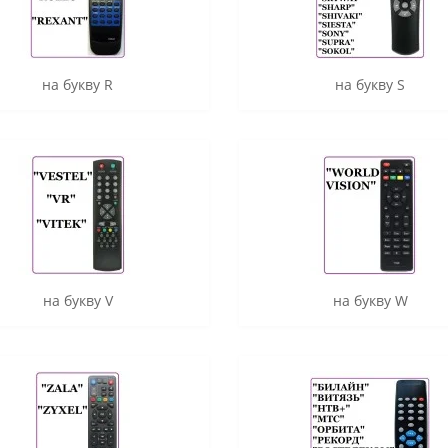
на букву R
на букву S
на букву V
на букву W