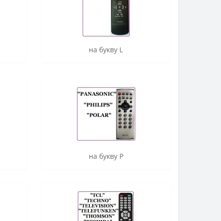
на букву L
на букву P