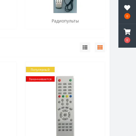
0
Радиопульты
0
Популярный
Заканчивается