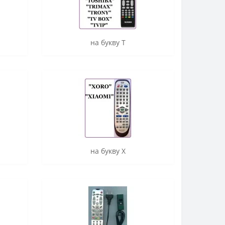
на букву T
на букву X