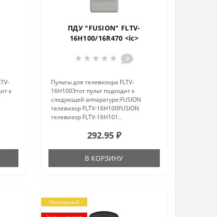
ПДУ "FUSION" FLTV-
16H100/16R470 <ic>
0
LTV-
Пульты для телевизора FLTV-
ит к
16H100Этот пульт подходит к
следующей аппаратуре:FUSION
телевизор FLTV-16H100FUSION
телевизор FLTV-16H101..
292.95 ₽
В КОРЗИНУ
Популярный
Заканчивается