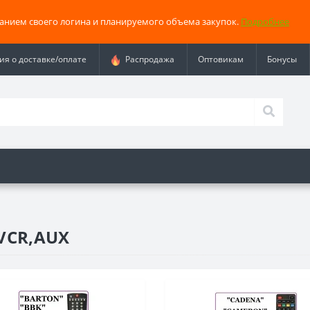
занием своего логина и планируемого объема закупок.
Подробнее
я о доставке/оплате
Распродажа
Оптовикам
Бонусы
 VCR,AUX