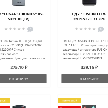
 "FUNAI/SITRONICS" KV-
ПДУ "FUSION FLTV-
SX21HD [TV]
32H17/32LF11 <ic>
0
0
 Funai KV-SX21HD (Пульты для
ПУЛЬТ ДУ FUSION FLTV-32H17, F
изора S2100PF)FUNAI S2100PF,
32LF11 LCD TVЭтот пульт подход
I S2500PF Список
следующей аппаратуре:FUSION
ерживаемого
телевизор FLTV-32LF11FUSION
удования:Пульт для телевизора
телевизор FLTV-32W4SUPRA
0PFПульт для телевизора
телевизор STV-LC2615WSUPRA
275.10 ₽
339.15 ₽
0PFпульт для телевизора
телевизор STV-LC2625LFSUPRA
nics KV-SX21HD..
телевизор STV-LC2625WLSUPRA
телевизор STV-LC32..
В КОРЗИНУ
В КОРЗИНУ
ярный
Популярный
вается
Заканчивается