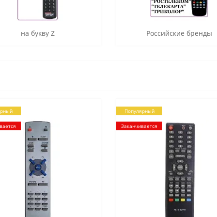
на букву Z
Российские бренды
ярный
Популярный
вается
Заканчивается