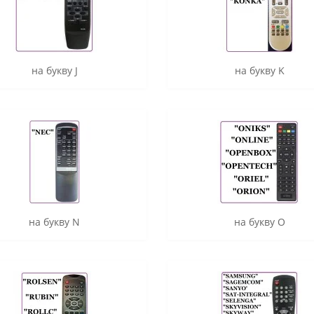
на букву J
на букву K
на букву N
на букву O