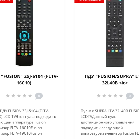
"FUSION" ZSJ-5104 (FLTV-
ПДУ "FUSION/SUPRA" L
16C10)
32L40B <ic>
0
0
 ДУ FUSION ZSJ-5104 (FLTV-
Пульт к SUPRA LTV-32L40B FUSI
) LCD TVЭтот пульт подходит к
LCDTVДанный пульт
ующей аппаратуре:Fusion
дистанционного управления
изор FLTV-16C10Fusion
подходит к следующей
изор FLTV-19C10Fusion
аппаратуре:телевизор Fusion FL
изор FLTV-22C10Fusion
28C10телевизор Fusion FLTV-32L