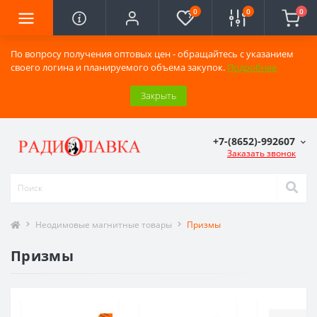
0
0
0
По вопросу получения оптовых цен - обращайтесь с указанием
своего логина и планируемого объема закупок.
Подробнее
Закрыть
+7-(8652)-992607
Заказать звонок
Неодимовые магнитные товары
Призмы
Призмы