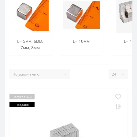
L= 5мм, 6мм,
L= 10мм
L= 15
7мм, 8мм
Популярный
Продано