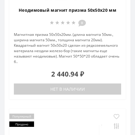
Неодимовый магнит призма 50х50х20 мм
0
Магнитная призма 50х50х20мм. (длина магнита 50мм.,
ширина магнита 50мм., толщина магнита 20мм).
Квадратный магнит 50x50x20 сделан из редкоземельного
материала неодим-железо-бор (такие магниты еще
называют неодимовые). Магнит 50*50*20 обладает очень
б..
2 440.94 ₽
НЕТ В НАЛИЧИИ
Популярный
Продано