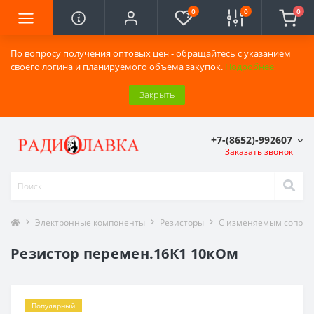
0
0
0
По вопросу получения оптовых цен - обращайтесь с указанием
своего логина и планируемого объема закупок.
Подробнее
Закрыть
+7-(8652)-992607
Заказать звонок
Электронные компоненты
Резисторы
С изменяемым сопро
Резистор перемен.16К1 10кОм
Популярный