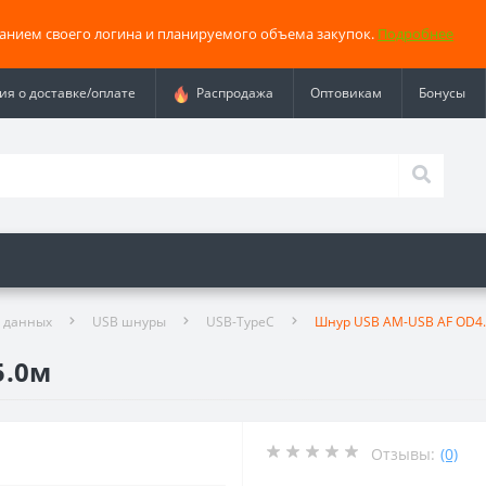
занием своего логина и планируемого объема закупок.
Подробнее
я о доставке/оплате
Распродажа
Оптовикам
Бонусы
 данных
USB шнуры
USB-TypeC
Шнур USB AM-USB AF OD4.
5.0м
Отзывы:
(0)