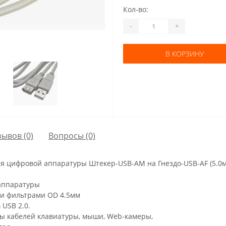
Кол-во:
-
+
В КОРЗИНУ
зывов (0)
Вопросы
(0)
ля цифровой аппаратуры Штекер-USB-AM на Гнездо-USB-AF (5.0м
 аппаратуры
ми фильтрами OD 4.5мм
USB 2.0.
ы кабелей клавиатуры, мыши, Web-камеры,