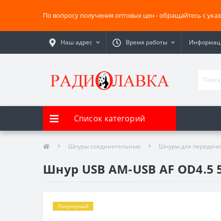
По вопросу получения оптовых цен - обращайтесь с ука
Наш адрес
Время работы
Информаци
Список категорий
Шнуры соединительные
Шнуры для передачи
Шнур USB AM-USB AF OD4.5 
Популярный