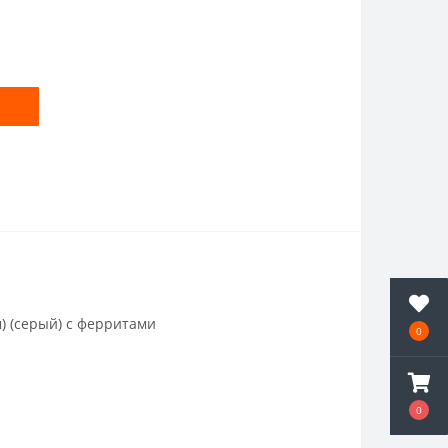
) (серый) с ферритами
0
0