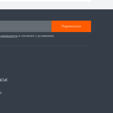
Подписаться
циальности
и согласен с условиями
p1ai
о