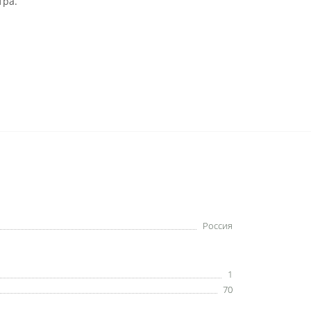
тра.
Россия
1
70